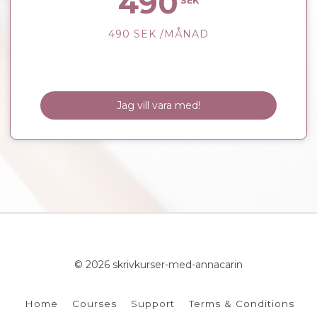
490
SEK
490
SEK
/MÅNAD
Jag vill vara med!
© 2026 skrivkurser-med-annacarin
Home
Courses
Support
Terms & Conditions