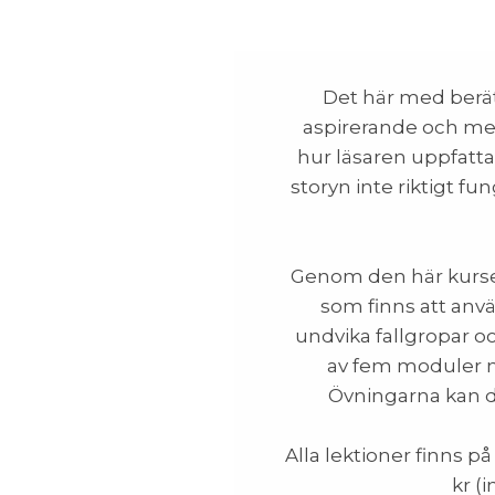
Det här med berät
aspirerande och mer 
hur läsaren uppfatta
storyn inte riktigt fu
Genom den här kursen
som finns att anvä
undvika fallgropar oc
av fem moduler m
Övningarna kan du
Alla lektioner finns p
kr (