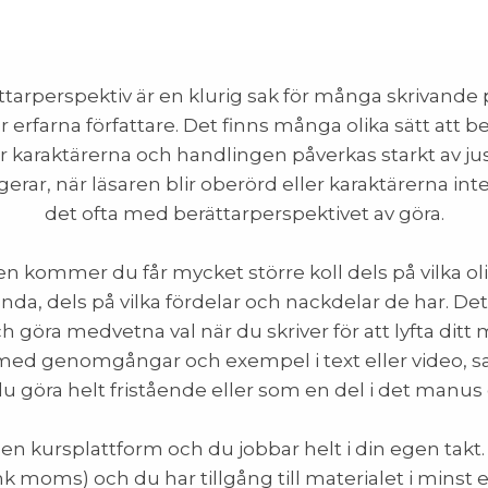
tarperspektiv är en klurig sak för många skrivande 
erfarna författare. Det finns många olika sätt att be
r karaktärerna och handlingen påverkas starkt av jus
ngerar, när läsaren blir oberörd eller karaktärerna in
det ofta med berättarperspektivet av göra.
 kommer du får mycket större koll dels på vilka oli
nda, dels på vilka fördelar och nackdelar de har. Det
h göra medvetna val när du skriver för att lyfta dit
ed genomgångar och exempel i text eller video, s
 göra helt fristående eller som en del i det manus
å en kursplattform och du jobbar helt i din egen takt.
ink moms) och du har tillgång till materialet i minst et