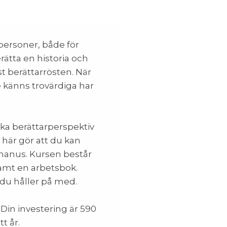
personer, både för
rätta en historia och
t berättarrösten. När
te känns trovärdiga har
ka berättarperspektiv
 här gör att du kan
t manus. Kursen består
amt en arbetsbok.
 du håller på med.
 Din investering är 590
t år.