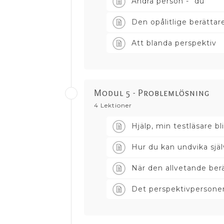
Andra person - "du"
Den opålitlige berättar
Att blanda perspektiv
Modul 5 - Problemlösning
4 Lektioner
Hjälp, min testläsare bl
Hur du kan undvika själ
När den allvetande ber
Det perspektivpersonen