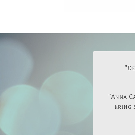
"De
"Anna-Ca
kring 