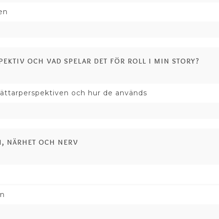
en
pektiv och vad spelar det för roll i min story?
erättarperspektiven och hur de används
n, närhet och nerv
on