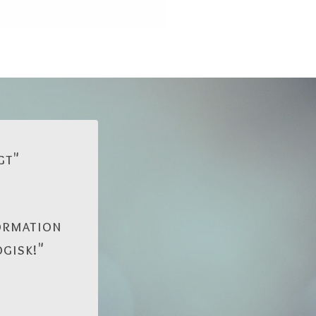
igt"
formation
gisk!"