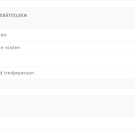
berättelsen
ren
de rösten
d tredjeperson