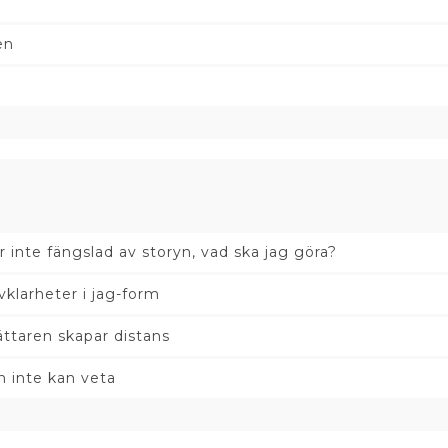
en
ir inte fängslad av storyn, vad ska jag göra?
vklarheter i jag-form
ättaren skapar distans
 inte kan veta